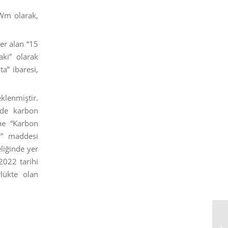
MWm olarak,
yer alan “15
aki” olarak
ta” ibaresi,
klenmiştir.
inde karbon
ine “Karbon
ı” maddesi
liğinde yer
2022 tarihi
rlükte olan