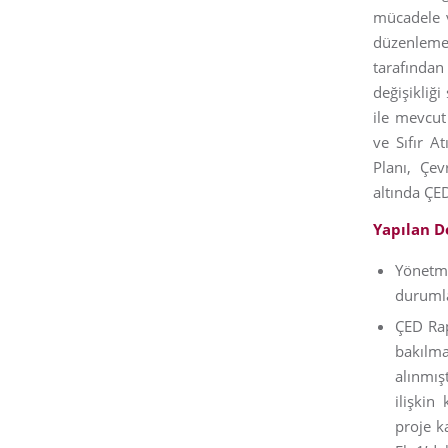
mücadele v
düzenlemel
tarafından
değişikliği
ile mevcut
ve Sıfır At
Planı, Çev
altında ÇED
Yapılan De
Yönetme
durumlar
ÇED Rap
bakılma
alınmış
ilişkin
proje ka