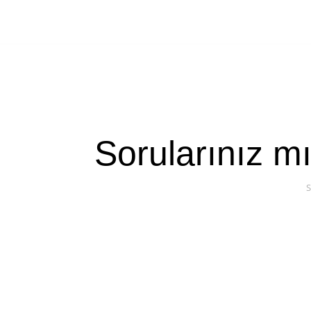
Sorularınız m
S