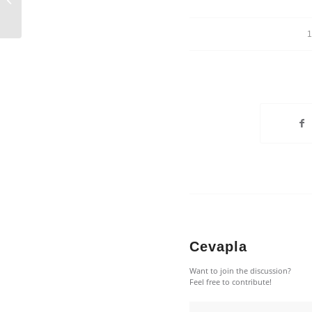
ÖDEME YASAĞI
1
Cevapla
Want to join the discussion?
Feel free to contribute!