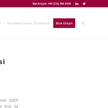
Bizi Arayın: +90 (212) 352 3318
n
Kurumsal Sosyal Sorumluluk
Bize Ulaşın
si
mesi (ÇED)
 krizi ile