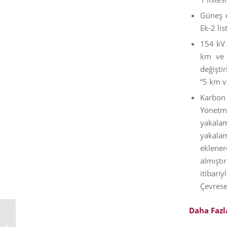
Güneş e
Ek-2 li
154 kV v
km ve ü
değiştir
“5 km ve
Karbon 
Yönetme
yakalam
yakala
eklener
almıştı
itibari
Çevrese
Daha Fazla
KRİPTO VARLIKLAR İLE