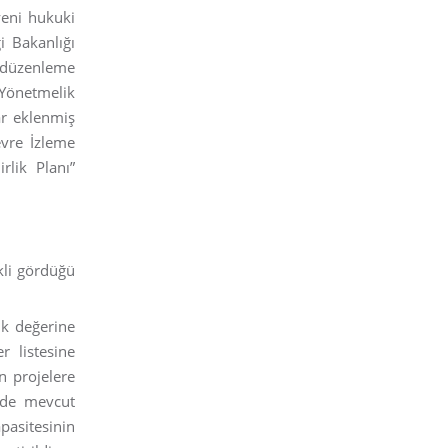
yeni hukuki
i Bakanlığı
l düzenleme
i Yönetmelik
ar eklenmiş
Çevre İzleme
rlik Planı”
kli gördüğü
ik değerine
r listesine
n projelere
inde mevcut
apasitesinin