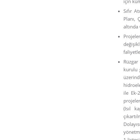
için kü
Sıfır A
Planı, 
altında
Projele
değişi
faliyetle
Rüzgar 
kurulu 
üzerind
hidroel
ile Ek-
projele
(Isıl k
çıkartıl
Dolayı
yönetme
1 listes