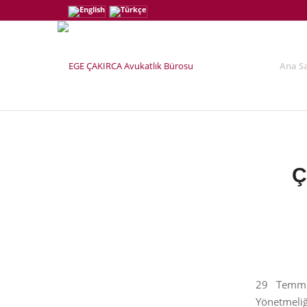
Ana S
Ç
29 Temmuz
Yönetmeli