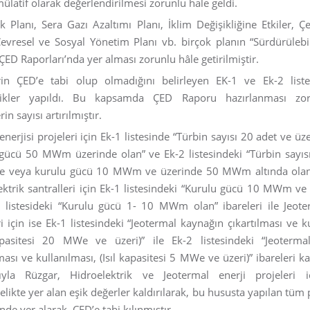
mülatif olarak değerlendirilmesi zorunlu hale geldi.
tık Planı, Sera Gazı Azaltımı Planı, İklim Değişikliğine Etkiler, 
Çevresel ve Sosyal Yönetim Planı vb. birçok planın “Sürdürülebili
 ÇED Raporları’nda yer alması zorunlu hâle getirilmiştir.
rin ÇED’e tabi olup olmadığını belirleyen EK-1 ve Ek-2 list
klikler yapıldı. Bu kapsamda ÇED Raporu hazırlanması zo
rin sayısı artırılmıştır.
enerjisi projeleri için Ek-1 listesinde “Türbin sayısı 20 adet ve ü
gücü 50 MWm üzerinde olan” ve Ek-2 listesindeki “Türbin sayıs
e veya kurulu gücü 10 MWm ve üzerinde 50 MWm altında olan” 
ektrik santralleri için Ek-1 listesindeki “Kurulu gücü 10 MWm ve 
2 listesideki “Kurulu gücü 1- 10 MWm olan” ibareleri ile Jeote
ri için ise Ek-1 listesindeki “Jeotermal kaynağın çıkartılması ve k
apasitesi 20 MWe ve üzeri)” ile Ek-2 listesindeki “Jeoterma
ması ve kullanılması, (Isıl kapasitesi 5 MWe ve üzeri)” ibareleri kald
sıyla Rüzgar, Hidroelektrik ve Jeotermal enerji projeleri 
likte yer alan eşik değerler kaldırılarak, bu hususta yapılan tüm 
inde yer alarak, ÇED’e tabi kılınmıştır.