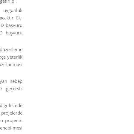
etirildi.
a uygunluk
caktır. Ek-
ÇED başvuru
ED başvuru
e düzenleme
kça yeterlik
zırlanması
layan sebep
r geçersiz
ığı listede
projelerde
an projenin
elenebilmesi