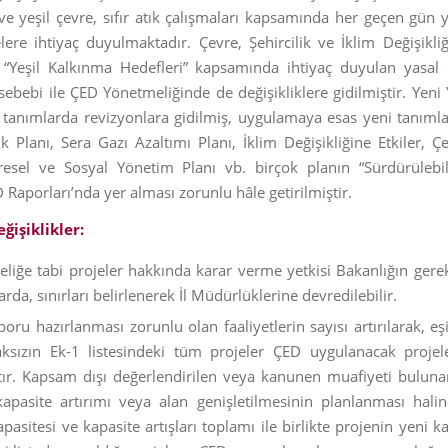
e yeşil çevre, sıfır atık çalışmaları kapsamında her geçen gün 
ere ihtiyaç duyulmaktadır. Çevre, Şehircilik ve İklim Değişikliğ
 “Yeşil Kalkınma Hedefleri” kapsamında ihtiyaç duyulan yasa
 sebebi ile ÇED Yönetmeliğinde de değişikliklere gidilmiştir. Yen
 tanımlarda revizyonlara gidilmiş, uygulamaya esas yeni tanıml
ık Planı, Sera Gazı Azaltımı Planı, İklim Değişikliğine Etkiler, 
resel ve Sosyal Yönetim Planı vb. birçok planın “Sürdürülebili
 Raporları’nda yer alması zorunlu hâle getirilmiştir.
ğişiklikler:
liğe tabi projeler hakkında karar verme yetkisi Bakanlığın gere
da, sınırları belirlenerek İl Müdürlüklerine devredilebilir.
oru hazırlanması zorunlu olan faaliyetlerin sayısı artırılarak, eş
ksızın Ek-1 listesindeki tüm projeler ÇED uygulanacak projele
tır. Kapsam dışı değerlendirilen veya kanunen muafiyeti buluna
 kapasite artırımı veya alan genişletilmesinin planlanması hal
pasitesi ve kapasite artışları toplamı ile birlikte projenin yeni k