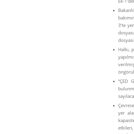
Ek-1’dek
Bakanl
bakımın
3’te ye
dosyası
dosyası
Halkı, 
yapılmı
verilmi
öngörü
“ÇED Ge
bulunm
sayılaca
Çevrese
yer ala
kapasit
etkileri