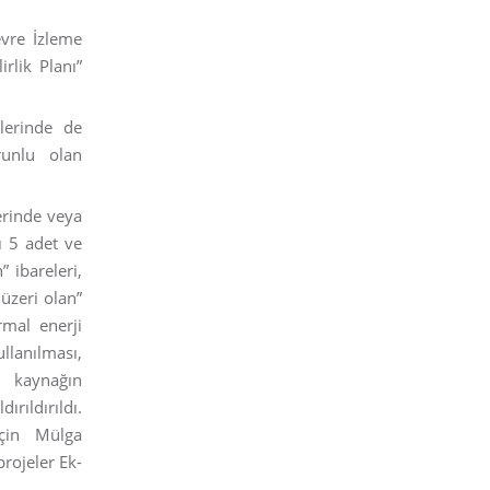
Çevre İzleme
rlik Planı”
elerinde de
runlu olan
zerinde veya
ı 5 adet ve
ibareleri,
üzeri olan”
rmal enerji
ullanılması,
l kaynağın
ırıldırıldı.
için Mülga
projeler Ek-