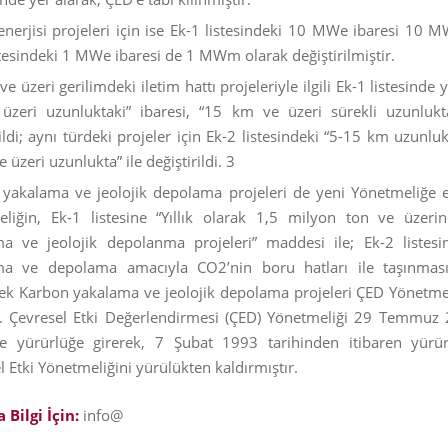
nerjisi projeleri için ise Ek-1 listesindeki 10 MWe ibaresi 10 
stesindeki 1 MWe ibaresi de 1 MWm olarak değiştirilmiştir.
e üzeri gerilimdeki iletim hattı projeleriyle ilgili Ek-1 listesinde 
zeri uzunluktaki” ibaresi, “15 km ve üzeri sürekli uzunlukt
ildi; aynı türdeki projeler için Ek-2 listesindeki “5-15 km uzunluk
 üzeri uzunlukta” ile değiştirildi. 3
yakalama ve jeolojik depolama projeleri de yeni Yönetmeliğe e
liğin, Ek-1 listesine “Yıllık olarak 1,5 milyon ton ve üzer
a ve jeolojik depolanma projeleri” maddesi ile; Ek-2 listes
ma ve depolama amacıyla CO2’nin boru hatları ile taşınmas
ek Karbon yakalama ve jeolojik depolama projeleri ÇED Yönetme
r. Çevresel Etki Değerlendirmesi (ÇED) Yönetmeliği 29 Temmuz 
yle yürürlüğe girerek, 7 Şubat 1993 tarihinden itibaren yürü
l Etki Yönetmeliğini yürülükten kaldırmıştır.
 Bilgi İçin:
info@