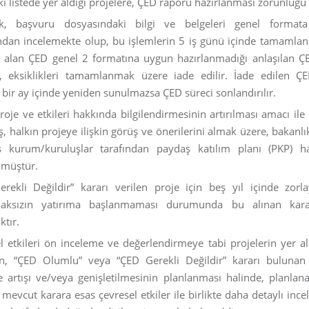
i listede yer aldığı projelere, ÇED raporu hazırlanması zorunluğu g
ık, başvuru dosyasındaki bilgi ve belgeleri genel format
dan incelemekte olup, bu işlemlerin 5 iş günü içinde tamamlana
r alan ÇED genel 2 formatına uygun hazırlanmadığı anlaşılan 
, eksiklikleri tamamlanmak üzere iade edilir. İade edilen Ç
 bir ay içinde yeniden sunulmazsa ÇED süreci sonlandırılır.
proje ve etkileri hakkında bilgilendirmesinin artırılması amacı il
ş, halkın projeye ilişkin görüş ve önerilerini almak üzere, bakanlı
ş kurum/kuruluşlar tarafından paydaş katılım planı (PKP) ha
lmüştür.
rekli Değildir” kararı verilen proje için beş yıl içinde zor
aksızın yatırıma başlanmaması durumunda bu alınan kara
ktır.
l etkileri ön inceleme ve değerlendirmeye tabi projelerin yer ald
n, “ÇED Olumlu” veya “ÇED Gerekli Değildir” kararı bulunan 
e artışı ve/veya genişletilmesinin planlanması halinde, planlan
, mevcut karara esas çevresel etkiler ile birlikte daha detaylı inc