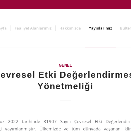
ayfa
Faaliyet Alanlarımız
Hakkımızda
Yayınlarımız
Bülte
GENEL
evresel Etki Değerlendirme
Yönetmeliği
 2022 tarihinde 31907 Sayılı Çevresel Etki Değerlendir
ği yayımlanmıştır. Ülkemizde ve tüm dünyada yaşanan iklim