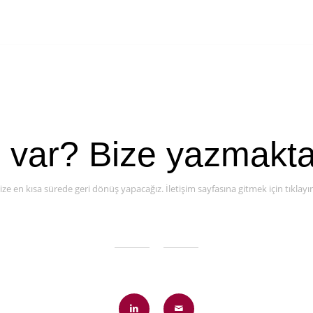
ı var? Bize yazmakt
ize en kısa sürede geri dönüş yapacağız. İletişim sayfasına gitmek için tıklayı